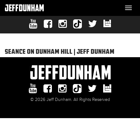
JEFFDUNHAM
Togg
navi
SEANCE ON DUNHAM HILL | JEFF DUNHAM
© 2026 Jeff Dunham. All Rights Reserved